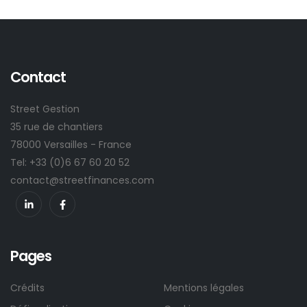
Contact
Street Gestion
35 rue de chantiers
78000 Versailles - France
Tel: +33 (0)6 67 60 20 52
contact@streetfinances.com
Pages
Crédits
Mentions légales